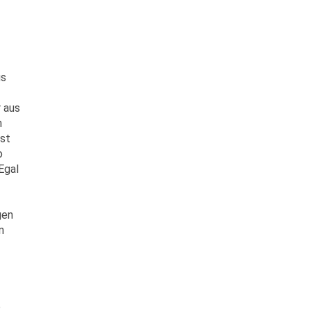
us
r aus
n
est
o
 Egal
gen
n
e