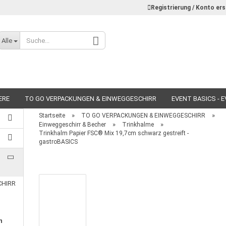
Registrierung / Konto ers
Alle
ERE
TO GO VERPACKUNGEN & EINWEGGESCHIRR
EVENT BASICS - 
»
»
Startseite
TO GO VERPACKUNGEN & EINWEGGESCHIRR
»
»
Einweggeschirr & Becher
Trinkhalme
Trinkhalm Papier FSC® Mix 19,7cm schwarz gestreift -
gastroBASICS
Konto erstellen
Passwort vergessen?
CHIRR
n