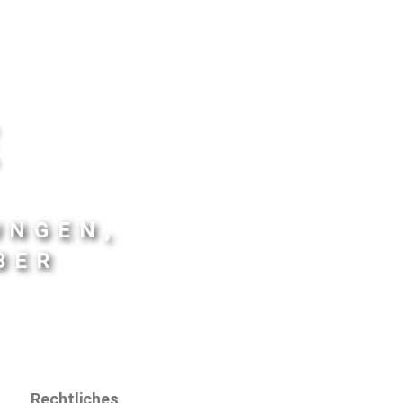
E
UNGEN,
BER
Rechtliches