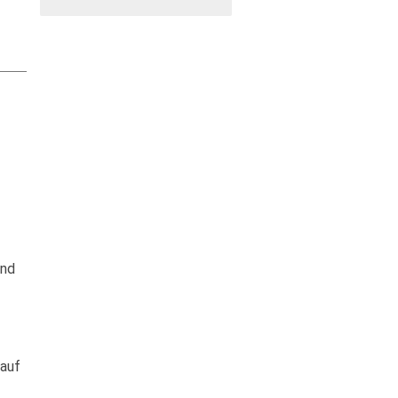
und
 auf