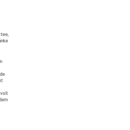
tee,
änke
en
nde
it
voll.
 dem
s