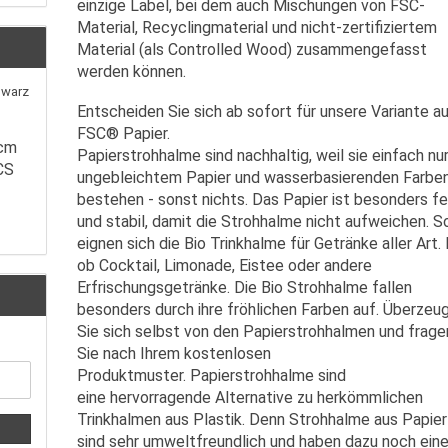
einzige Label, bei dem auch Mischungen von FSC-
Material, Recyclingmaterial und nicht-zertifiziertem
Material (als Controlled Wood) zusammengefasst
werden können.
Entscheiden Sie sich ab sofort für unsere Variante a
FSC® Papier.
7cm
Papierstrohhalme sind nachhaltig, weil sie einfach nu
CS
ungebleichtem Papier und wasserbasierenden Farbe
bestehen - sonst nichts. Das Papier ist besonders f
und stabil, damit die Strohhalme nicht aufweichen. S
eignen sich die Bio Trinkhalme für Getränke aller Art.
ob Cocktail, Limonade, Eistee oder andere
Erfrischungsgetränke. Die Bio Strohhalme fallen
besonders durch ihre fröhlichen Farben auf. Überzeu
Sie sich selbst von den Papierstrohhalmen und frage
Sie nach Ihrem kostenlosen
Produktmuster. Papierstrohhalme sind
eine hervorragende Alternative zu herkömmlichen
Trinkhalmen aus Plastik. Denn Strohhalme aus Papier
sind sehr umweltfreundlich und haben dazu noch ein