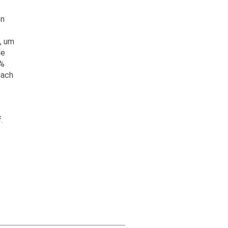
en
, um
le
0%
Nach
f.