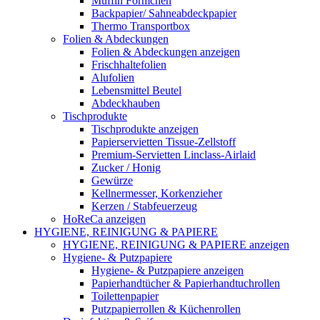
Muffin Förmchen
Backpapier/ Sahneabdeckpapier
Thermo Transportbox
Folien & Abdeckungen
Folien & Abdeckungen anzeigen
Frischhaltefolien
Alufolien
Lebensmittel Beutel
Abdeckhauben
Tischprodukte
Tischprodukte anzeigen
Papierservietten Tissue-Zellstoff
Premium-Servietten Linclass-Airlaid
Zucker / Honig
Gewürze
Kellnermesser, Korkenzieher
Kerzen / Stabfeuerzeug
HoReCa anzeigen
HYGIENE, REINIGUNG & PAPIERE
HYGIENE, REINIGUNG & PAPIERE anzeigen
Hygiene- & Putzpapiere
Hygiene- & Putzpapiere anzeigen
Papierhandtücher & Papierhandtuchrollen
Toilettenpapier
Putzpapierrollen & Küchenrollen