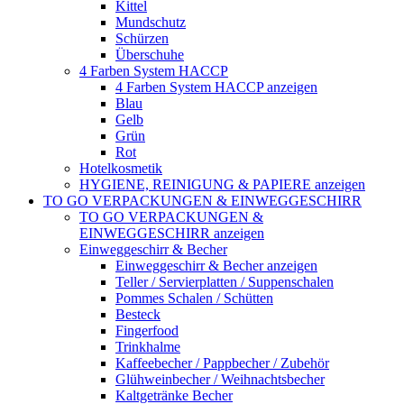
Kittel
Mundschutz
Schürzen
Überschuhe
4 Farben System HACCP
4 Farben System HACCP anzeigen
Blau
Gelb
Grün
Rot
Hotelkosmetik
HYGIENE, REINIGUNG & PAPIERE anzeigen
TO GO VERPACKUNGEN & EINWEGGESCHIRR
TO GO VERPACKUNGEN &
EINWEGGESCHIRR anzeigen
Einweggeschirr & Becher
Einweggeschirr & Becher anzeigen
Teller / Servierplatten / Suppenschalen
Pommes Schalen / Schütten
Besteck
Fingerfood
Trinkhalme
Kaffeebecher / Pappbecher / Zubehör
Glühweinbecher / Weihnachtsbecher
Kaltgetränke Becher