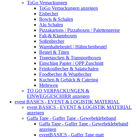
ToGo Verpackungen
ToGo Verpackungen anzeigen
Eisbecher
Bowls & Schalen
Alu Schalen
Pizzakartons / Pizzaboxen / Palettenpreise
Falt-& Klappboxen
Soßenbecher
Warmhaltebeutel / Hähnchenbeutel
Beutel & Tüten
Tragetaschen & Transportboxen
Einschlag Papier / OPP Zuschnitt
Feinkostbecher & Salatschalen
Foodbecher & Wrapbecher
Kuchen & Gebäck & Catering
Mehrweg
TO GO VERPACKUNGEN &
EINWEGGESCHIRR anzeigen
event BASICS - EVENT & LOGISTIK MATERIAL
event BASICS - EVENT & LOGISTIK MATERIAL
anzeigen
Gaffa Tape - Gaffer Tape - Gewebeklebeband
Gaffa Tape - Gaffer Tape - Gewebeklebeband
anzeigen
eventBASICS - Gaffer Tape matt