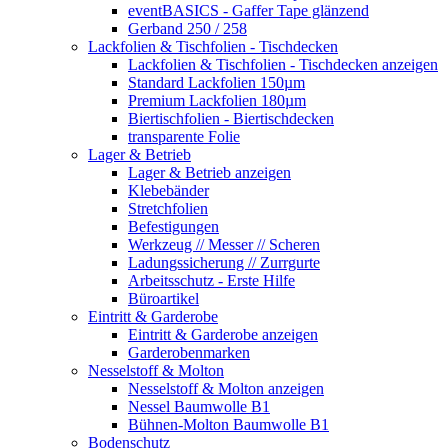
eventBASICS - Gaffer Tape glänzend
Gerband 250 / 258
Lackfolien & Tischfolien - Tischdecken
Lackfolien & Tischfolien - Tischdecken anzeigen
Standard Lackfolien 150µm
Premium Lackfolien 180µm
Biertischfolien - Biertischdecken
transparente Folie
Lager & Betrieb
Lager & Betrieb anzeigen
Klebebänder
Stretchfolien
Befestigungen
Werkzeug // Messer // Scheren
Ladungssicherung // Zurrgurte
Arbeitsschutz - Erste Hilfe
Büroartikel
Eintritt & Garderobe
Eintritt & Garderobe anzeigen
Garderobenmarken
Nesselstoff & Molton
Nesselstoff & Molton anzeigen
Nessel Baumwolle B1
Bühnen-Molton Baumwolle B1
Bodenschutz