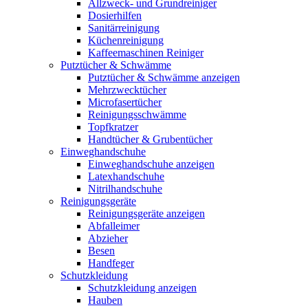
Allzweck- und Grundreiniger
Dosierhilfen
Sanitärreinigung
Küchenreinigung
Kaffeemaschinen Reiniger
Putztücher & Schwämme
Putztücher & Schwämme anzeigen
Mehrzwecktücher
Microfasertücher
Reinigungsschwämme
Topfkratzer
Handtücher & Grubentücher
Einweghandschuhe
Einweghandschuhe anzeigen
Latexhandschuhe
Nitrilhandschuhe
Reinigungsgeräte
Reinigungsgeräte anzeigen
Abfalleimer
Abzieher
Besen
Handfeger
Schutzkleidung
Schutzkleidung anzeigen
Hauben