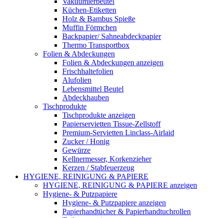
Vakuumierbeutel
Küchen-Etiketten
Holz & Bambus Spieße
Muffin Förmchen
Backpapier/ Sahneabdeckpapier
Thermo Transportbox
Folien & Abdeckungen
Folien & Abdeckungen anzeigen
Frischhaltefolien
Alufolien
Lebensmittel Beutel
Abdeckhauben
Tischprodukte
Tischprodukte anzeigen
Papierservietten Tissue-Zellstoff
Premium-Servietten Linclass-Airlaid
Zucker / Honig
Gewürze
Kellnermesser, Korkenzieher
Kerzen / Stabfeuerzeug
HYGIENE, REINIGUNG & PAPIERE
HYGIENE, REINIGUNG & PAPIERE anzeigen
Hygiene- & Putzpapiere
Hygiene- & Putzpapiere anzeigen
Papierhandtücher & Papierhandtuchrollen