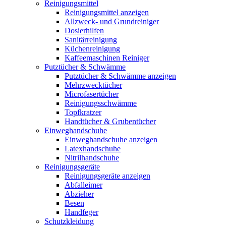
Reinigungsmittel
Reinigungsmittel anzeigen
Allzweck- und Grundreiniger
Dosierhilfen
Sanitärreinigung
Küchenreinigung
Kaffeemaschinen Reiniger
Putztücher & Schwämme
Putztücher & Schwämme anzeigen
Mehrzwecktücher
Microfasertücher
Reinigungsschwämme
Topfkratzer
Handtücher & Grubentücher
Einweghandschuhe
Einweghandschuhe anzeigen
Latexhandschuhe
Nitrilhandschuhe
Reinigungsgeräte
Reinigungsgeräte anzeigen
Abfalleimer
Abzieher
Besen
Handfeger
Schutzkleidung