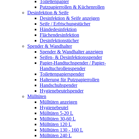
Toilettenpapier
Putzpapierrollen & Küchenrollen
Desinfektion & Seife
Desinfektion & Seife anzeigen
Seife / Erfrischungstücher
Händedesinfektion
Flächendesinfektion
Desinfektionstücher
Spender & Wandhalter
Spender & Wandhalter anzeigen
Seifen- & Desinfektionsspender
Papier-Handtuchspender / Papier-
Handtuchrollenspender
Toilettenpapierspender
Halterung für Putzpapierrollen
Handschuhspender
Hygienebeutelspender
Mülltüten
Mülltüten anzeigen
Hygienebeutel
Mülltüten 5-20 L
Mülltüten 30-60 L
Mülltüten 120 L
Mülltüten 130 - 160 L
Mülltüten 240 L