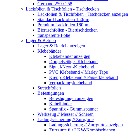
Gerband 250 / 258
Lackfolien & Tischfolien - Tischdecken
Lackfolien & Tischfolien - Tischdecken anzeigen
Standard Lackfolien 150µm
Premium Lackfolien 180µm
Biertischfolien - Biertischdecken
transparente Folie
Lager & Betrieb
Lager & Betrieb anzeigen
Klebebänder
Klebebänder anzeigen
Doppelseitiges Klebeband
Signal-Neon-Klebeband
PVC Klebeband // Marley Tape
Krepp-Klebeband // Papierklebeband
Verpackungsklebeband
Stretchfolien
Befestigungen
Befestigungen anzeigen
Kabelbinder
Spannfix - Gummispanner
Werkzeug // Messer // Scheren
Ladungssicherung // Zurrgurte
Ladungssicherung // Zurrgurte anzeigen
Zurrgurte für LKW-Kombischienen