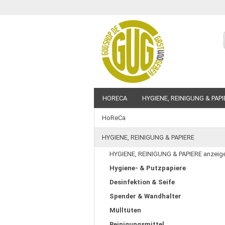
HORECA
HYGIENE, REINIGUNG & PAPI
HoReCa
BEDRUCKBARE ARTIKEL
SALE %
HYGIENE, REINIGUNG & PAPIERE
HYGIENE, REINIGUNG & PAPIERE anzeig
Hygiene- & Putzpapiere
Desinfektion & Seife
Spender & Wandhalter
Mülltüten
Reinigungsmittel