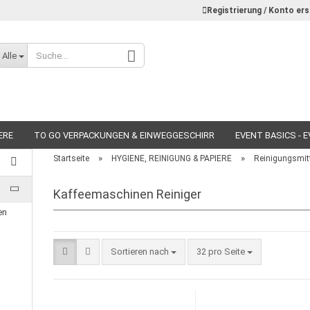
Registrierung / Konto ers
Alle
ERE
TO GO VERPACKUNGEN & EINWEGGESCHIRR
EVENT BASICS - 
»
»
Startseite
HYGIENE, REINIGUNG & PAPIERE
Reinigungsmit
Kaffeemaschinen Reiniger
Konto erstellen
en
Passwort vergessen?
Sortieren nach
32 pro Seite