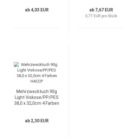
Baumwollgemisch
31,0cm 3 Farben
20,0 x 18,0cm
ab 4,03 EUR
ab 7,67 EUR
HACCP
0,77 EUR pro Stück
Mehrzwecktuch 90g
Light Viskose/PP/PES
38,0 x 32,0cm 4 Farben
HACCP
ab 2,30 EUR