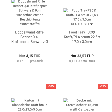
Doppelwand Riffel
Food Tray FSC®
Becher 0,4L
Kraft/PLA braun 22,5 x
Kraftpapier Schwarz Ø
17,0 x 3,0cm
9cm
RESTPOSTEN!
wasserbasierende
Beschichtung
Nur 4,15 EUR
Nur 33,57 EUR
#kunststoffrei
0,17 EUR pro Stück
0,13 EUR pro Stück
-30%
-25%