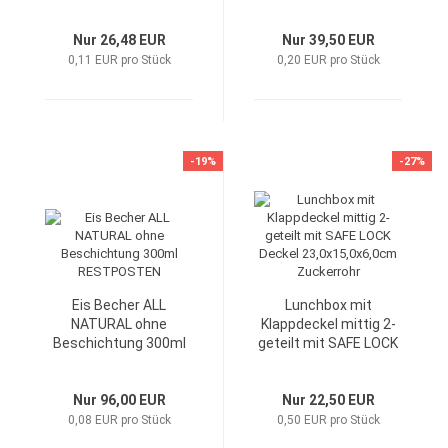
28,0x11,5x44,0cm /
36,0x15,0x52,0cm /
Tragkraft 5kg
Tragkraft 10kg
RESTPOSTEN!
Nur 26,48 EUR
Nur 39,50 EUR
0,11 EUR pro Stück
0,20 EUR pro Stück
-19%
-27%
Eis Becher ALL
Lunchbox mit
NATURAL ohne
Klappdeckel mittig 2-
Beschichtung 300ml
geteilt mit SAFE LOCK
RESTPOSTEN
Deckel
23,0x15,0x6,0cm
Nur 96,00 EUR
Nur 22,50 EUR
Zuckerrohr
0,08 EUR pro Stück
0,50 EUR pro Stück