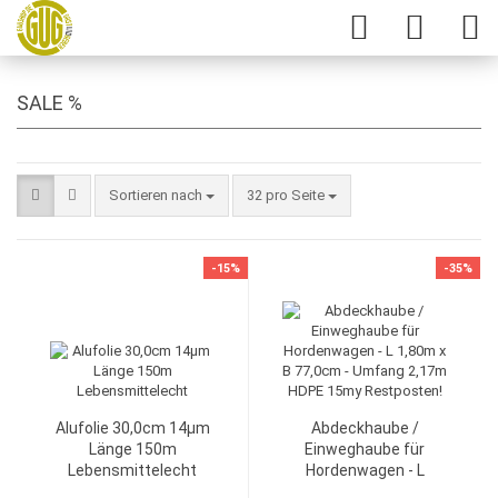
SALE %
Sortieren nach
32 pro Seite
-15%
-35%
Alufolie 30,0cm 14µm
Abdeckhaube /
Länge 150m
Einweghaube für
Lebensmittelecht
Hordenwagen - L
1,80m x B 77,0cm -