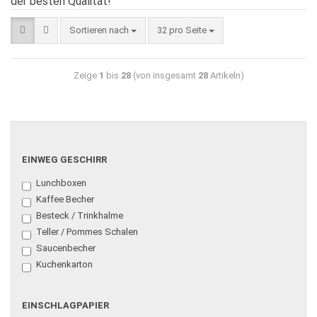
der besten Qualität!
Sortieren nach
32 pro Seite
Zeige
1
bis
28
(von insgesamt
28
Artikeln)
EINWEG GESCHIRR
Lunchboxen
Kaffee Becher
Besteck / Trinkhalme
Teller / Pommes Schalen
Saucenbecher
Kuchenkarton
EINSCHLAGPAPIER