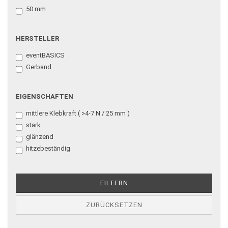
50 mm
HERSTELLER
eventBASICS
Gerband
EIGENSCHAFTEN
mittlere Klebkraft ( >4-7 N / 25 mm )
stark
glänzend
hitzebeständig
FILTERN
ZURÜCKSETZEN