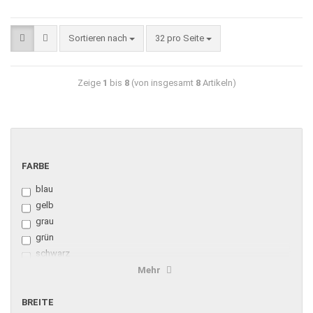
Sortieren nach
32 pro Seite
Zeige
1
bis
8
(von insgesamt
8
Artikeln)
FARBE
blau
gelb
grau
grün
schwarz
weiß
Mehr
rot
braun
BREITE