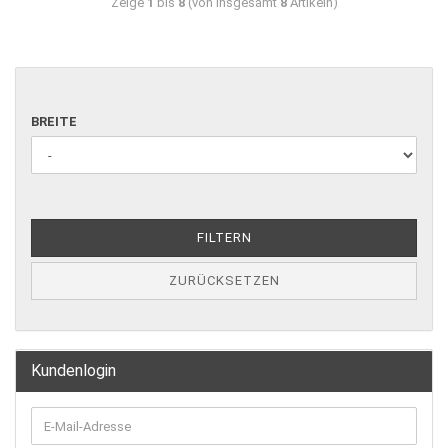
Zeige
1
bis
8
(von insgesamt
8
Artikeln)
BREITE
FILTERN
ZURÜCKSETZEN
Kundenlogin