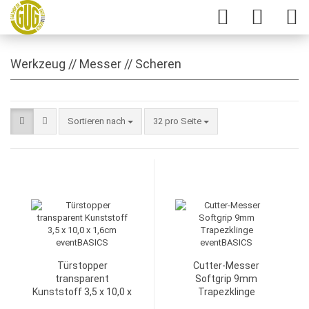
Werkzeug // Messer // Scheren
Sortieren nach
32 pro Seite
Türstopper
Cutter-Messer
transparent
Softgrip 9mm
Kunststoff 3,5 x 10,0 x
Trapezklinge
1,6cm eventBASICS
eventBASICS