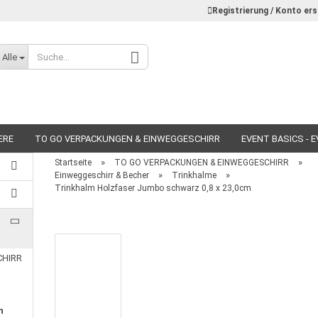
Registrierung / Konto ers
Alle
ERE
TO GO VERPACKUNGEN & EINWEGGESCHIRR
EVENT BASICS - 
»
»
Startseite
TO GO VERPACKUNGEN & EINWEGGESCHIRR
»
»
Einweggeschirr & Becher
Trinkhalme
Trinkhalm Holzfaser Jumbo schwarz 0,8 x 23,0cm
Konto erstellen
Passwort vergessen?
CHIRR
n