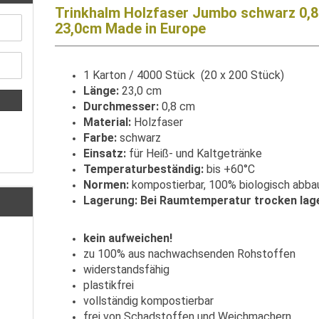
Trinkhalm Holzfaser Jumbo schwarz 0,8
23,0cm Made in Europe
1 Karton / 4000 Stück (20 x 200 Stück)
Länge:
23,0 cm
Durchmesser:
0,8 cm
Material:
Holzfaser
Farbe:
schwarz
Einsatz:
für Heiß- und Kaltgetränke
Temperaturbeständig:
bis
+60°C
Normen:
kompostierbar, 100% biologisch abba
Lagerung: Bei Raumtemperatur trocken lag
kein aufweichen!
zu 100% aus nachwachsenden Rohstoffen
widerstandsfähig
plastikfrei
vollständig kompostierbar
frei von Schadstoffen und Weichmachern