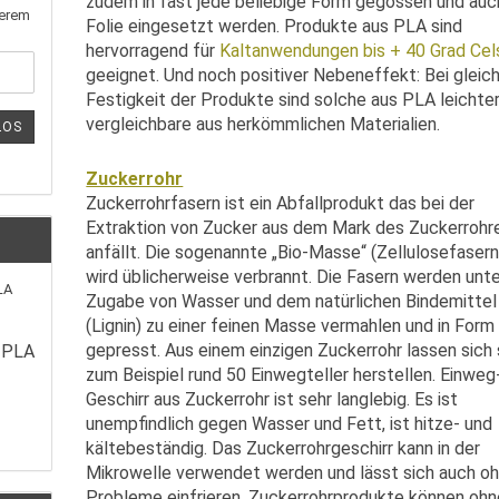
zudem in fast jede beliebige Form gegossen und auc
serem
Folie eingesetzt werden. Produkte aus PLA sind
hervorragend für
Kaltanwendungen bis + 40 Grad Cel
geeignet. Und noch positiver Nebeneffekt: Bei gleic
Festigkeit der Produkte sind solche aus PLA leichter
vergleichbare aus herkömmlichen Materialien.
LOS
Zuckerrohr
Zuckerrohrfasern ist ein Abfallprodukt das bei der
Extraktion von Zucker aus dem Mark des Zuckerrohr
anfällt. Die sogenannte „Bio-Masse“ (Zellulosefasern
wird üblicherweise verbrannt. Die Fasern werden unt
Zugabe von Wasser und dem natürlichen Bindemittel
(Lignin) zu einer feinen Masse vermahlen und in Form
gepresst. Aus einem einzigen Zuckerrohr lassen sich
 PLA
zum Beispiel rund 50 Einwegteller herstellen. Einweg
Geschirr aus Zuckerrohr ist sehr langlebig. Es ist
unempfindlich gegen Wasser und Fett, ist hitze- und
kältebeständig. Das Zuckerrohrgeschirr kann in der
Mikrowelle verwendet werden und lässt sich auch o
Probleme einfrieren. Zuckerrohrprodukte können ohn