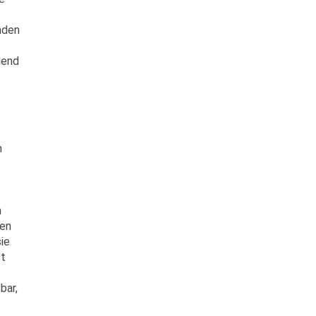
nden
gend
n
n
gen
sie
st
bar,