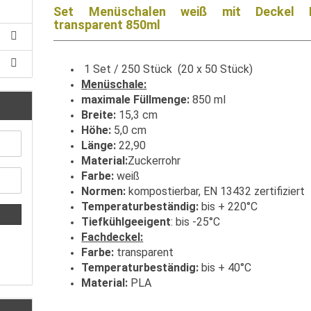
Set Menüschalen weiß mit Deckel 
transparent 850ml
1 Set / 250 Stück (20 x 50 Stück)
Menüschale:
maximale Füllmenge:
850 ml
Breite:
15,3 cm
Höhe:
5,0 cm
Länge:
22,90
Material:
Zuckerrohr
Farbe:
weiß
Normen:
kompostierbar, EN 13432 zertifiziert
Temperaturbeständig:
bis + 220°C
Tiefkühlgeeigent
: bis -25°C
Fachdeckel:
Farbe:
transparent
Temperaturbeständig:
bis + 40°C
Material:
PLA