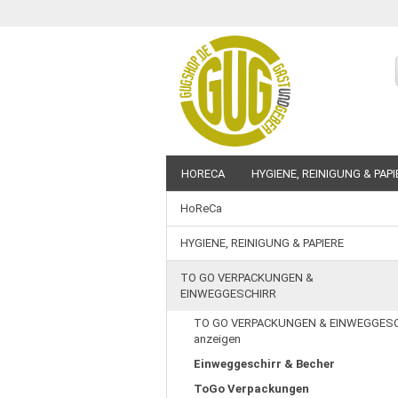
HORECA
HYGIENE, REINIGUNG & PAPI
HoReCa
BEDRUCKBARE ARTIKEL
SALE %
HYGIENE, REINIGUNG & PAPIERE
TO GO VERPACKUNGEN &
EINWEGGESCHIRR
TO GO VERPACKUNGEN & EINWEGGES
anzeigen
Einweggeschirr & Becher
ToGo Verpackungen