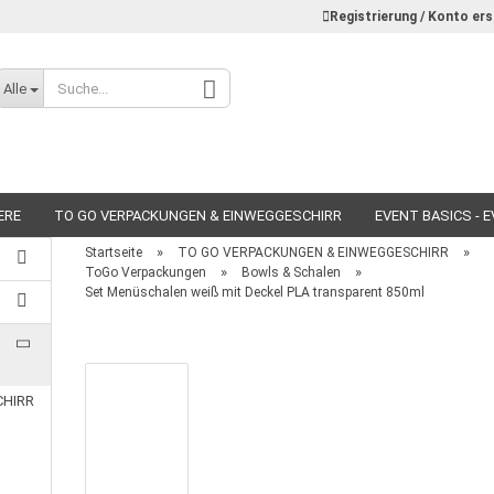
Registrierung / Konto ers
Alle
ERE
TO GO VERPACKUNGEN & EINWEGGESCHIRR
EVENT BASICS - 
»
»
Startseite
TO GO VERPACKUNGEN & EINWEGGESCHIRR
»
»
ToGo Verpackungen
Bowls & Schalen
Set Menüschalen weiß mit Deckel PLA transparent 850ml
Konto erstellen
Passwort vergessen?
CHIRR