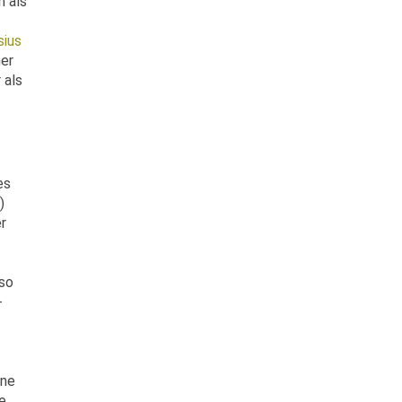
h als
sius
her
 als
es
)
er
 so
-
hne
e