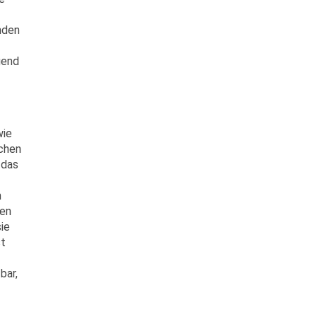
nden
gend
wie
chen
 das
n
gen
sie
st
bar,