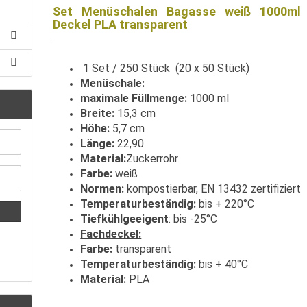
Set Menüschalen Bagasse weiß 1000ml 
Deckel PLA transparent
1 Set / 250 Stück (20 x 50 Stück)
Menüschale:
maximale Füllmenge:
1000 ml
Breite:
15,3 cm
Höhe:
5,7 cm
Länge:
22,90
Material:
Zuckerrohr
Farbe:
weiß
Normen:
kompostierbar, EN 13432 zertifiziert
Temperaturbeständig:
bis + 220°C
Tiefkühlgeeigent
: bis -25°C
Fachdeckel:
Farbe:
transparent
Temperaturbeständig:
bis + 40°C
Material:
PLA