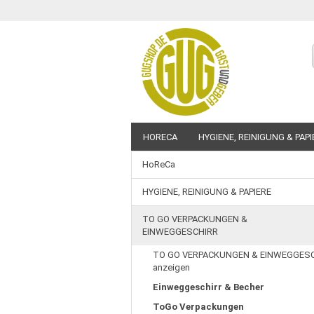
HORECA
HYGIENE, REINIGUNG & PAPI
HoReCa
BEDRUCKBARE ARTIKEL
SALE %
HYGIENE, REINIGUNG & PAPIERE
TO GO VERPACKUNGEN &
EINWEGGESCHIRR
TO GO VERPACKUNGEN & EINWEGGES
anzeigen
Einweggeschirr & Becher
ToGo Verpackungen