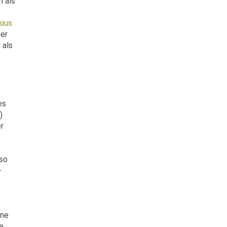
h als
sius
her
 als
es
)
er
 so
-
hne
e