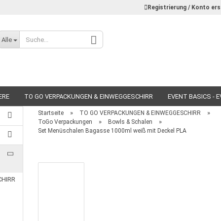
Registrierung / Konto ers
Alle
ERE
TO GO VERPACKUNGEN & EINWEGGESCHIRR
EVENT BASICS - 
»
»
Startseite
TO GO VERPACKUNGEN & EINWEGGESCHIRR
»
»
ToGo Verpackungen
Bowls & Schalen
Set Menüschalen Bagasse 1000ml weiß mit Deckel PLA
Konto erstellen
Passwort vergessen?
CHIRR