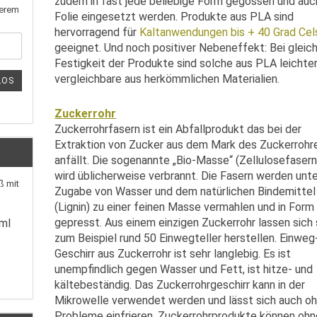
zudem in fast jede beliebige Form gegossen und auc
serem
Folie eingesetzt werden. Produkte aus PLA sind
hervorragend für
Kaltanwendungen bis + 40 Grad Cel
geeignet. Und noch positiver Nebeneffekt: Bei gleic
Festigkeit der Produkte sind solche aus PLA leichter
vergleichbare aus herkömmlichen Materialien.
LOS
Zuckerrohr
Zuckerrohrfasern ist ein Abfallprodukt das bei der
Extraktion von Zucker aus dem Mark des Zuckerrohr
anfällt. Die sogenannte „Bio-Masse“ (Zellulosefasern
wird üblicherweise verbrannt. Die Fasern werden unt
Zugabe von Wasser und dem natürlichen Bindemittel
(Lignin) zu einer feinen Masse vermahlen und in Form
gepresst. Aus einem einzigen Zuckerrohr lassen sich
ml
zum Beispiel rund 50 Einwegteller herstellen. Einweg
Geschirr aus Zuckerrohr ist sehr langlebig. Es ist
unempfindlich gegen Wasser und Fett, ist hitze- und
kältebeständig. Das Zuckerrohrgeschirr kann in der
Mikrowelle verwendet werden und lässt sich auch o
Probleme einfrieren. Zuckerrohrprodukte können ohn