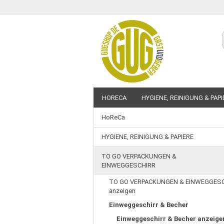
HORECA
HYGIENE, REINIGUNG & PAPI
HoReCa
BEDRUCKBARE ARTIKEL
SALE %
HYGIENE, REINIGUNG & PAPIERE
TO GO VERPACKUNGEN &
EINWEGGESCHIRR
TO GO VERPACKUNGEN & EINWEGGES
anzeigen
Einweggeschirr & Becher
Einweggeschirr & Becher anzeige