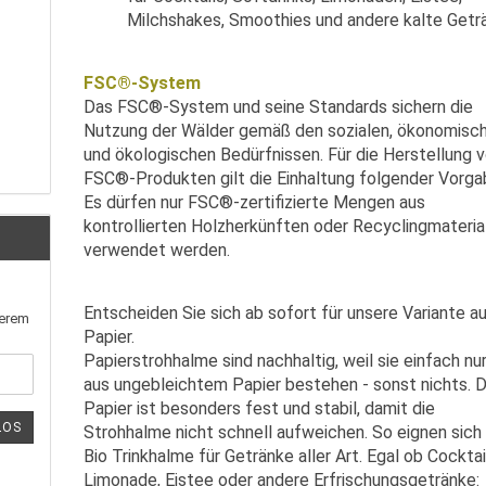
Milchshakes, Smoothies und andere kalte Getr
FSC®-System
Das FSC®-System und seine Standards sichern die
Nutzung der Wälder gemäß den sozialen, ökonomisc
und ökologischen Bedürfnissen. Für die Herstellung 
FSC®-Produkten gilt die Einhaltung folgender Vorga
Es dürfen nur FSC®-zertifizierte Mengen aus
kontrollierten Holzherkünften oder Recyclingmateria
verwendet werden.
Entscheiden Sie sich ab sofort für unsere Variante a
serem
Papier.
Papierstrohhalme sind nachhaltig, weil sie einfach nu
aus ungebleichtem Papier bestehen - sonst nichts. 
Papier ist besonders fest und stabil, damit die
LOS
Strohhalme nicht schnell aufweichen. So eignen sich 
Bio Trinkhalme für Getränke aller Art. Egal ob Cocktai
Limonade, Eistee oder andere Erfrischungsgetränke: