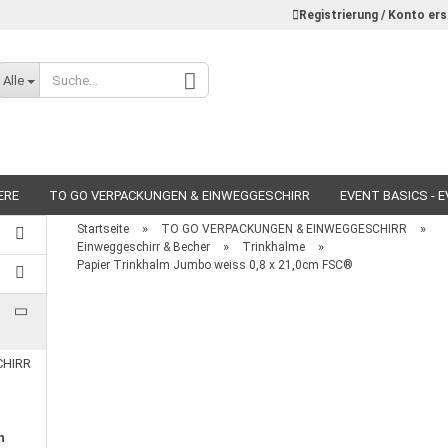
Registrierung / Konto ers
Alle
ERE
TO GO VERPACKUNGEN & EINWEGGESCHIRR
EVENT BASICS - 
»
»
Startseite
TO GO VERPACKUNGEN & EINWEGGESCHIRR
»
»
Einweggeschirr & Becher
Trinkhalme
Papier Trinkhalm Jumbo weiss 0,8 x 21,0cm FSC®
Konto erstellen
Passwort vergessen?
CHIRR
n