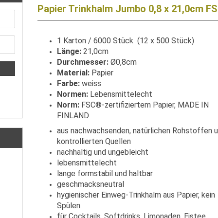
Papier Trinkhalm Jumbo 0,8 x 21,0cm F
1 Karton / 6000 Stück (12 x 500 Stück)
Länge:
21,0cm
Durchmesser:
Ø0,8cm
Material:
Papier
Farbe:
weiss
Normen:
Lebensmittelecht
Norm:
FSC®-zertifiziertem Papier, MADE IN
FINLAND
aus nachwachsenden, natürlichen Rohstoffen 
kontrollierten Quellen
nachhaltig und ungebleicht
lebensmittelecht
lange formstabil und haltbar
geschmacksneutral
hygienischer Einweg-Trinkhalm aus Papier, kein
Spülen
für Cocktails, Softdrinks, Limonaden, Eistee,