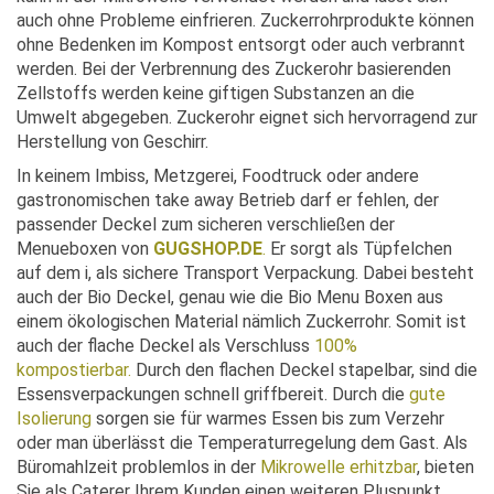
auch ohne Probleme einfrieren. Zuckerrohrprodukte können
ohne Bedenken im Kompost entsorgt oder auch verbrannt
werden. Bei der Verbrennung des Zuckerohr basierenden
Zellstoffs werden keine giftigen Substanzen an die
Umwelt abgegeben. Zuckerohr eignet sich hervorragend zur
Herstellung von Geschirr.
In keinem Imbiss, Metzgerei, Foodtruck oder andere
gastronomischen take away Betrieb darf er fehlen, der
passender Deckel zum sicheren verschließen der
Menueboxen von
GUGSHOP.DE
.
Er sorgt als Tüpfelchen
auf dem i, als sichere Transport Verpackung. Dabei besteht
auch der Bio Deckel, genau wie die Bio Menu Boxen aus
einem ökologischen Material nämlich Zuckerrohr. Somit ist
auch der flache Deckel als Verschluss
100%
kompostierbar.
Durch den flachen Deckel stapelbar, sind die
Essensverpackungen schnell griffbereit. Durch die
gute
Isolierung
sorgen sie für warmes Essen bis zum Verzehr
oder man überlässt die Temperaturregelung dem Gast. Als
Büromahlzeit problemlos in der
Mikrowelle erhitzbar
, bieten
Sie als Caterer Ihrem Kunden einen weiteren Pluspunkt.